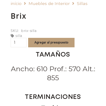
início
Muebles de Interior
Sillas
Brix
SKU:
brix-silla
silla
Brix
Agregar al presupuesto
quantity
TAMAÑOS
Ancho: 610 Prof.: 570 Alt.:
855
TERMINACIONES