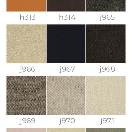
h313
h314
j965
j966
j967
j968
j969
j970
j971