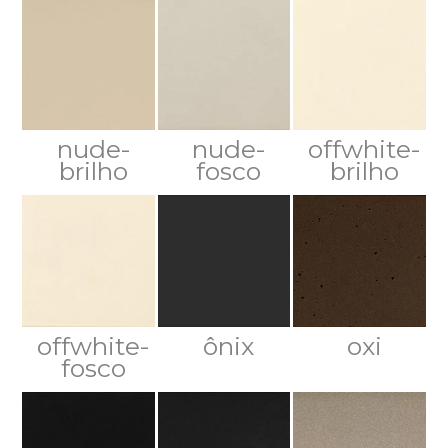
nude-
nude-
offwhite-
brilho
fosco
brilho
offwhite-
ônix
oxi
fosco