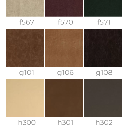
f567
f570
f571
g101
g106
g108
h300
h301
h302