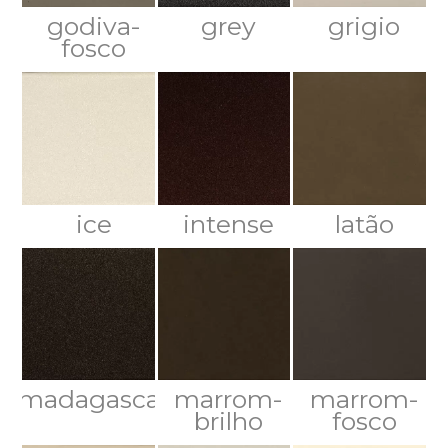
godiva-
grey
grigio
fosco
ice
intense
latão
madagascar
marrom-
marrom-
brilho
fosco