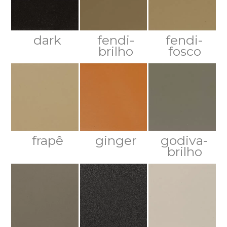
dark
fendi-
fendi-
brilho
fosco
frapê
ginger
godiva-
brilho