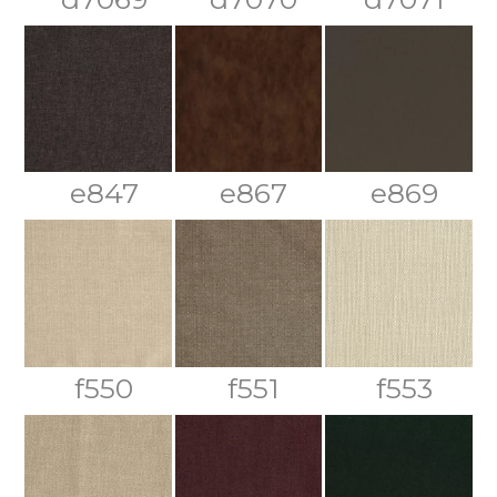
e847
e867
e869
f550
f551
f553