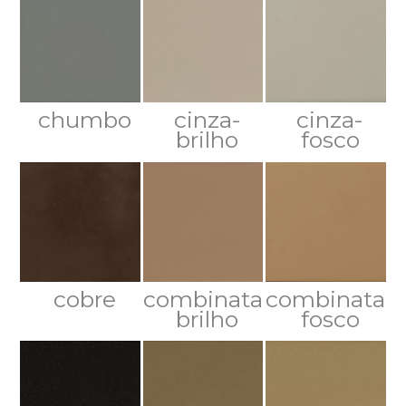
chumbo
cinza-
cinza-
brilho
fosco
cobre
combinata-
combinata-
brilho
fosco