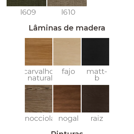
l609
l610
Lâminas de madera
carvalho-
fajo
matt-
natural
b
nocciola
nogal
raiz