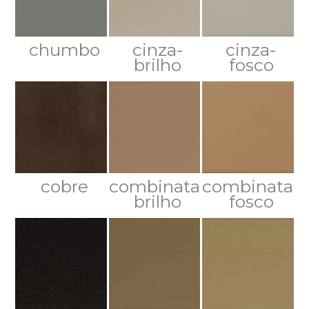
chumbo
cinza-
cinza-
brilho
fosco
cobre
combinata-
combinata-
brilho
fosco