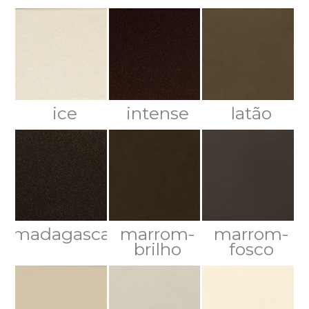
ice
intense
latão
madagascar
marrom-
marrom-
brilho
fosco