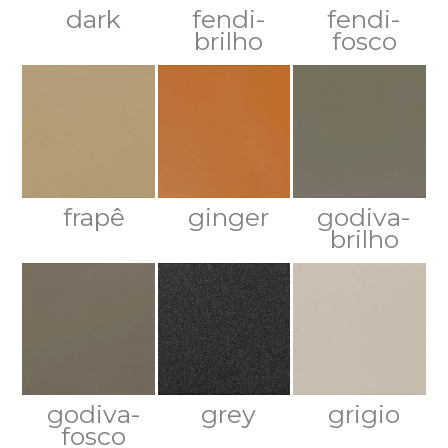
dark
fendi-
fendi-
brilho
fosco
frapê
ginger
godiva-
brilho
godiva-
grey
grigio
fosco