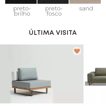
preto-
preto-
sand
brilho
fosco
ÚLTIMA VISITA