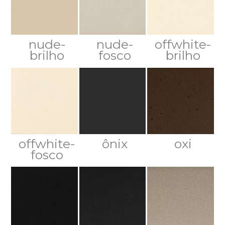
nude-
nude-
offwhite-
brilho
fosco
brilho
offwhite-
ônix
oxi
fosco