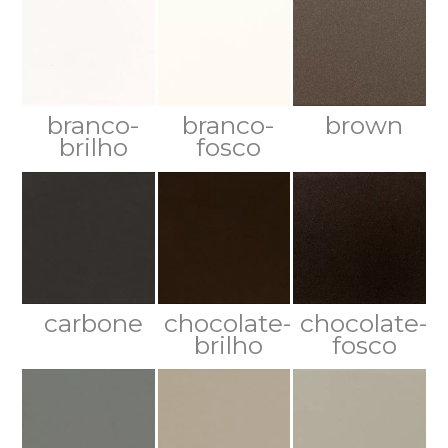
branco-
branco-
brown
brilho
fosco
carbone
chocolate-
chocolate-
brilho
fosco