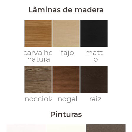
Lâminas de madera
carvalho-
fajo
matt-
natural
b
nocciola
nogal
raiz
Pinturas