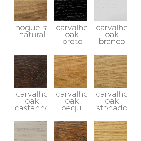
nogueira
carvalho
carvalho
natural
oak
oak
preto
branco
carvalho
carvalho
carvalho
oak
oak
oak
castanho
pequi
stonado