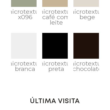
microtextura
microtextura
microtextura
x096
café com
bege
leite
microtextura
microtextura
microtextura
branca
preta
chocolate
ÚLTIMA VISITA