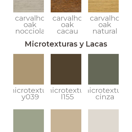
carvalho
carvalho
carvalho
oak
oak
oak
nocciola
cacau
natural
Microtexturas y Lacas
microtextura
microtextura
microtextura
y039
l155
cinza