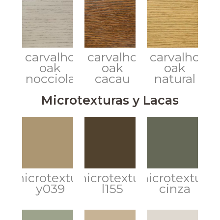
carvalho
carvalho
carvalho
oak
oak
oak
nocciola
cacau
natural
Microtexturas y Lacas
microtextura
microtextura
microtextura
y039
l155
cinza