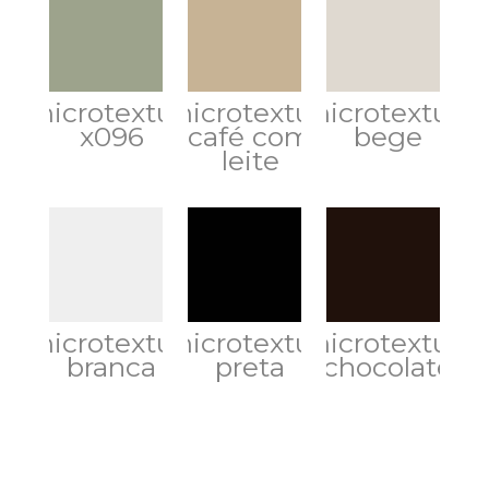
microtextura
microtextura
microtextura
x096
café com
bege
leite
microtextura
microtextura
microtextura
branca
preta
chocolate