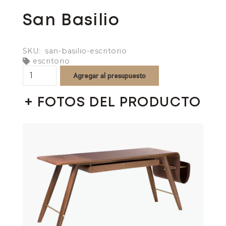
San Basilio
SKU:
san-basilio-escritorio
escritorio
San
Agregar al presupuesto
Basilio
quantity
+ FOTOS DEL PRODUCTO