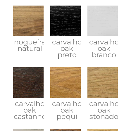
nogueira
carvalho
carvalho
natural
oak
oak
preto
branco
carvalho
carvalho
carvalho
oak
oak
oak
castanho
pequi
stonado