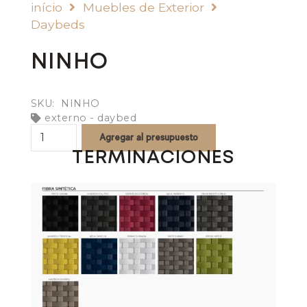
início
Muebles de Exterior
Daybeds
NINHO
SKU:
NINHO
externo - daybed
NINHO
Agregar al presupuesto
quantity
TERMINACIONES